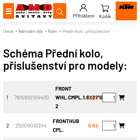
Přihlášení
Košík
Úvod
Náhradní díly
Rám
Přední kolo, příslušenství
Schéma Přední kolo,
příslušenství pro modely:
FRONT
1
7810910104430
WHL.CMPL.1.6X21''GIANT
0 Kč
2
FRONTHUB
2
25009010244
0 Kč
CPL.