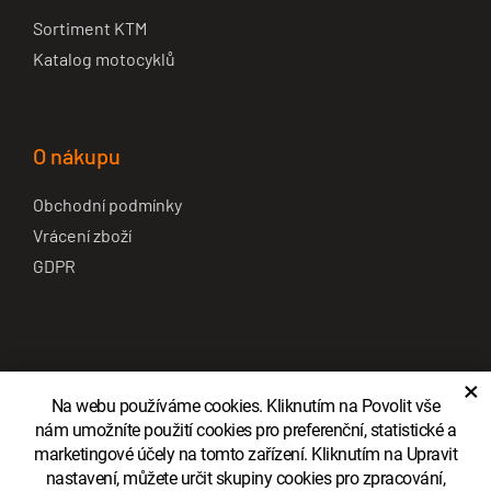
Sortiment KTM
Katalog motocyklů
O nákupu
Obchodní podmínky
Vrácení zboží
GDPR
×
Na webu používáme cookies. Kliknutím na Povolit vše
nám umožníte použití cookies pro preferenční, statistické a
marketingové účely na tomto zařízení. Kliknutím na Upravit
© Copyright AMD Svitavy s.r.o.
nastavení, můžete určit skupiny cookies pro zpracování,
Zobrazit klasickou verzi