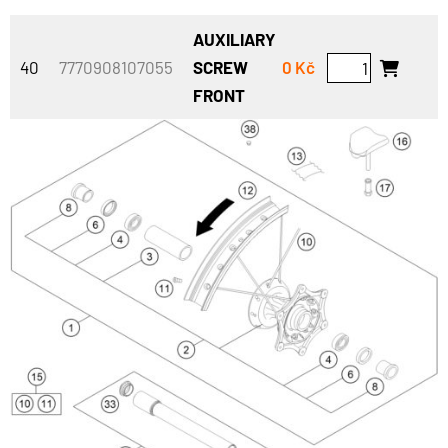
AUXILIARY
40
7770908107055
SCREW
0 Kč
FRONT