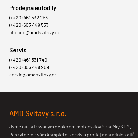
Prodejna autodíly
(+420) 461 532 256
(+420) 603 449 553
obchod@amdsvitavy.cz
Servis
(+420) 461 531 740
(+420) 603 449 209
servis@amdsvitavy.cz
AMD Svitavy s.r.o.
Jsme autorizovaným dealerem motocyklové značky KTM.
Poskytneme vám kompletní servis a prodej náhradních dílů