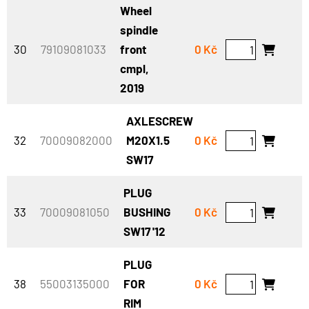
Wheel
spindle
30
79109081033
front
0 Kč
cmpl,
2019
AXLESCREW
32
70009082000
M20X1.5
0 Kč
SW17
PLUG
33
70009081050
BUSHING
0 Kč
SW17 '12
PLUG
38
55003135000
FOR
0 Kč
RIM