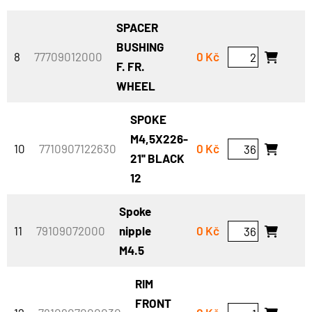
SPACER
BUSHING
8
77709012000
0 Kč
F. FR.
WHEEL
SPOKE
M4,5X226-
10
7710907122630
0 Kč
21'' BLACK
12
Spoke
11
79109072000
nipple
0 Kč
M4.5
RIM
FRONT