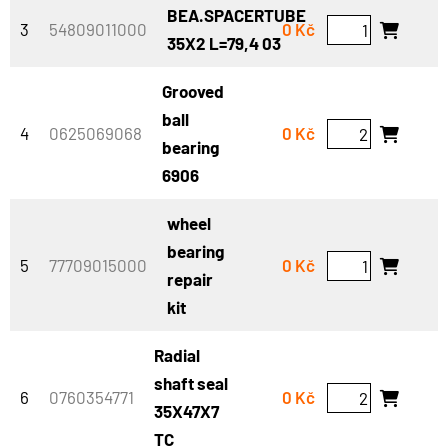
BEA.SPACERTUBE
3
54809011000
0 Kč
35X2 L=79,4 03
Grooved
ball
4
0625069068
0 Kč
bearing
6906
wheel
bearing
5
77709015000
0 Kč
repair
kit
Radial
shaft seal
6
0760354771
0 Kč
35X47X7
TC