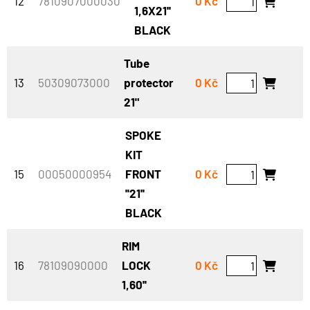
12
7810907000030
0 Kč
1,6X21''
BLACK
Tube
13
50309073000
protector
0 Kč
21"
SPOKE
KIT
15
00050000954
FRONT
0 Kč
''21''
BLACK
RIM
16
78109090000
LOCK
0 Kč
1,60''