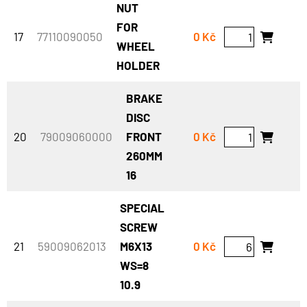
NUT
FOR
17
77110090050
0 Kč
WHEEL
HOLDER
BRAKE
DISC
20
79009060000
FRONT
0 Kč
260MM
16
SPECIAL
SCREW
21
59009062013
M6X13
0 Kč
WS=8
10.9