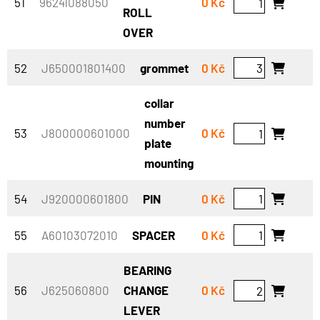
51
96241088050
0 Kč
ROLL
OVER
52
J650001801400
grommet
0 Kč
collar
number
53
J800000601000
0 Kč
plate
mounting
54
J920000601800
PIN
0 Kč
55
A60103072010
SPACER
0 Kč
BEARING
56
J625060800
CHANGE
0 Kč
LEVER