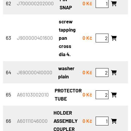
62
J700000202000
0 Kč
SNAP
screw
tapping
63
J900000401600
pan
0 Kč
cross
dia 4.
washer
64
J690000410000
0 Kč
plain
PROTECTOR
65
A60103002010
0 Kč
TUBE
HOLDER
66
A60111046000
ASSEMBLY
0 Kč
COUPLER