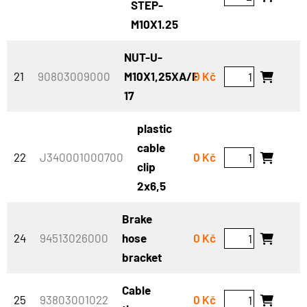
STEP-
M10X1.25
NUT-U-
21
90803009000
M10X1,25XA/F
0 Kč
17
plastic
cable
22
J340001000700
0 Kč
clip
2x6,5
Brake
24
94513026000
hose
0 Kč
bracket
Cable
25
93803001022
0 Kč