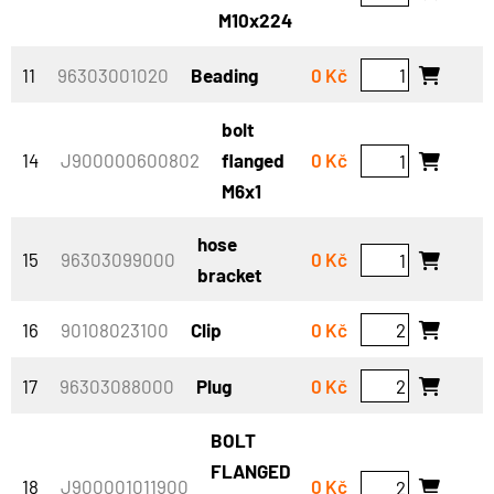
M10x224
11
96303001020
Beading
0 Kč
bolt
14
J900000600802
flanged
0 Kč
M6x1
hose
15
96303099000
0 Kč
bracket
16
90108023100
Clip
0 Kč
17
96303088000
Plug
0 Kč
BOLT
FLANGED
18
J900001011900
0 Kč