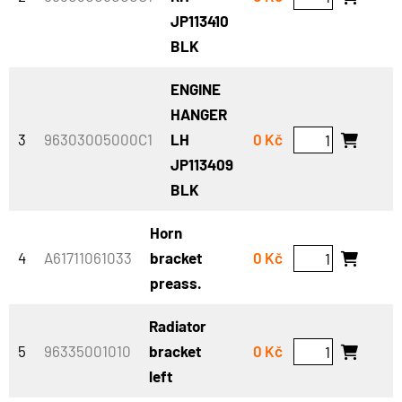
JP113410
BLK
ENGINE
HANGER
3
96303005000C1
LH
0 Kč
JP113409
BLK
Horn
4
A61711061033
bracket
0 Kč
preass.
Radiator
5
96335001010
bracket
0 Kč
left