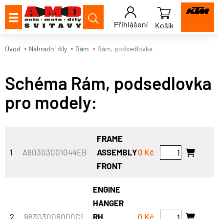
Přihlášení
Košík
Úvod
Náhradní díly
Rám
Rám, podsedlovka
Schéma Rám, podsedlovka
pro modely:
FRAME
1
A60303001044EB
ASSEMBLY
0 Kč
FRONT
ENGINE
HANGER
2
96303006000C1
RH
0 Kč