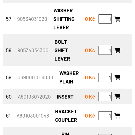
WASHER
57
90534031020
SHIFTING
0 Kč
LEVER
BOLT
58
90534034300
SHIFT
0 Kč
LEVER
WASHER
59
J690001016000
0 Kč
PLAIN
60
A60103072020
INSERT
0 Kč
BRACKET
61
A60103001048
0 Kč
COUPLER
PIN