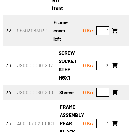
front
Frame
32
96303083030
cover
0 Kč
left
SCREW
SOCKET
33
J900000601207
0 Kč
STEP
M6X1
34
J800000601200
Sleeve
0 Kč
FRAME
ASSEMBLY
35
A60103102000C1
REAR
0 Kč
BLACK