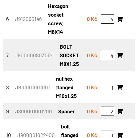
Hexagon
socket
6
J912060146
0 Kč
screw,
M6X14
BOLT
7
J900000803004
SOCKET
0 Kč
M8X1.25
nut hex
8
J910001001001
flanged
0 Kč
M10x1.25
9
J800001001200
Spacer
0 Kč
bolt
10
J900001022400
flanged
0 Kč