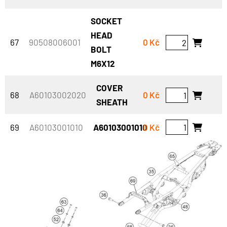
SOCKET
HEAD
67
90508006001
0 Kč
BOLT
M6X12
COVER
68
A60103002020
0 Kč
SHEATH
69
A60103001010
A60103001010
0 Kč