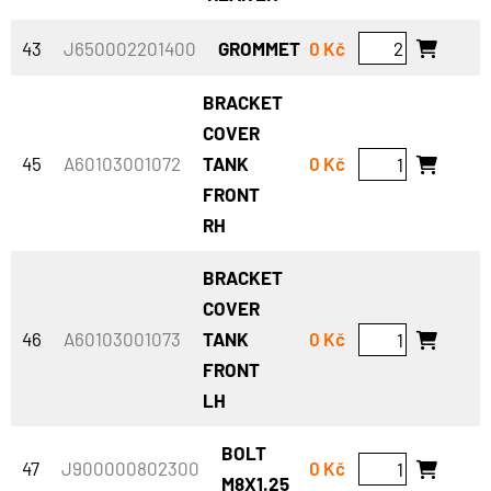
43
J650002201400
GROMMET
0 Kč
BRACKET
COVER
45
A60103001072
TANK
0 Kč
FRONT
RH
BRACKET
COVER
46
A60103001073
TANK
0 Kč
FRONT
LH
BOLT
47
J900000802300
0 Kč
M8X1.25