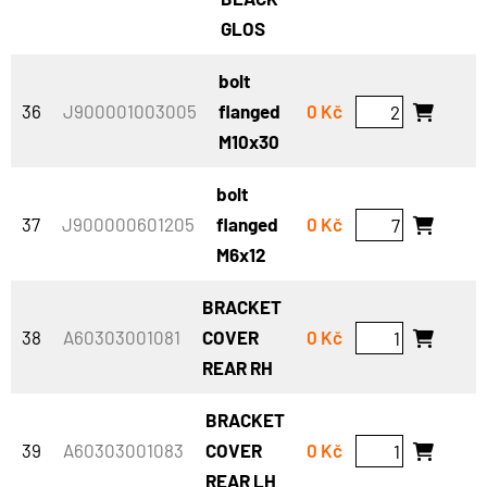
GLOS
bolt
36
J900001003005
flanged
0 Kč
M10x30
bolt
37
J900000601205
flanged
0 Kč
M6x12
BRACKET
38
A60303001081
COVER
0 Kč
REAR RH
BRACKET
39
A60303001083
COVER
0 Kč
REAR LH