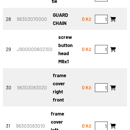
tie
GUARD
28
96303070000
0 Kč
CHAIN
screw
button
29
J900000602100
0 Kč
head
M6x1
frame
cover
30
96303083020
0 Kč
right
front
frame
cover
31
96303083010
0 Kč
left