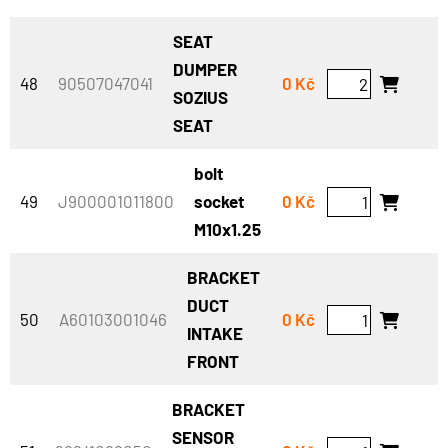
SEAT
DUMPER
48
90507047041
0 Kč
SOZIUS
SEAT
bolt
49
J900001011800
socket
0 Kč
M10x1.25
BRACKET
DUCT
50
A60103001046
0 Kč
INTAKE
FRONT
BRACKET
SENSOR